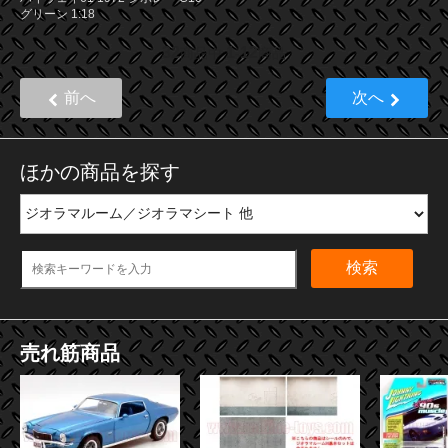
グリーン 1:18
32
1
12
商品中
-
商品
前へ
次へ
ほかの商品を探す
検索
売れ筋商品