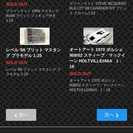
グリーンライト STEVE MCQUEEN
SOLD OUT
BULLITT '68 CHARGER R/T ブリッ
グリーンライト 1968 マスタング
ト クローム1:18
Bullitt ブリット フィギュア付き
1:18
オートアート 1970 ポルシェ
レベル '68 ブリット マスタン
908/02 スティーブ・マックイ
グ プラモデル 1:25
ーン HOLTVILLE#66A 1：
SOLD OUT
18
レベル '68 ブリット マスタング プ
SOLD OUT
ラモデル 1:25
オートアート 1970 ポルシェ
908/02 スティーブ・マックイーン
HOLTVILLE#66A 1：18
18
1
12
商品中
-
商品
前へ
次へ