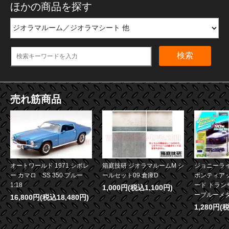
ほかの商品を探す
検索
売れ筋商品
オートワールド 1971 シボレ
箱庭技研 ジオラマルームM シ
ジョニーライ
ー カマロ SS 350 ブルー
ールセット09 倉庫D
ポンティア
1:18
ード トランザ
1,000円(税込1,100円)
ーブルーメタリ
16,800円(税込18,480円)
1,280円(