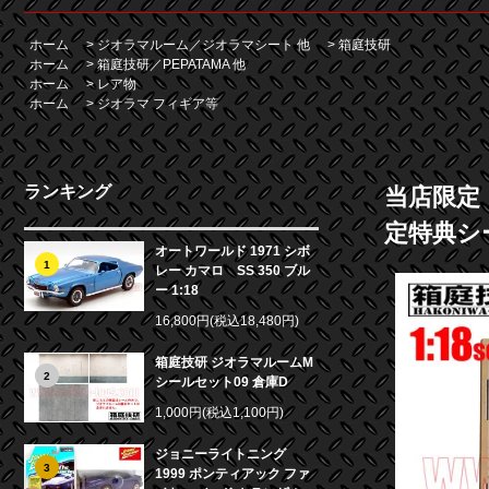
ホーム
>
ジオラマルーム／ジオラマシート 他
>
箱庭技研
ホーム
>
箱庭技研／PEPATAMA 他
ホーム
>
レア物
ホーム
>
ジオラマ フィギア等
ランキング
当店限定
定特典シ
オートワールド 1971 シボ
1
レー カマロ SS 350 ブル
ー 1:18
16,800円(税込18,480円)
箱庭技研 ジオラマルームM
2
シールセット09 倉庫D
1,000円(税込1,100円)
ジョニーライトニング
3
1999 ポンティアック ファ