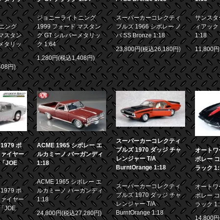
ジョニーライトニング
スーパーカーコレクティ
サンスター
ニング
1999 フォード マスタン
ブルズ 1966 シボレー ノ
ィアック 
 マスタン
グ GT シルバーメタリッ
バ SS Bronze 1:18
1:18
ーメタリッ
ク 1:64
23,800円(税込26,180円)
11,800
1,280円(税込1,408円)
408円)
スーパーカーコレクティ
979 ポ
ACME 1965 シボレー エ
ブルズ 1970 ダッジ チャ
オートワー
ファイヤー
ルカミーノ バーガンディ
レンジャー T/A
ボレー コ
画「JOE
1:18
BurntOrange 1:18
ラック 1:
ACME 1965 シボレー エ
スーパーカーコレクティ
オートワー
979 ポ
ルカミーノ バーガンディ
ブルズ 1970 ダッジ チャ
ボレー コ
ファイヤー
1:18
レンジャー T/A
ラック 1:
「JOE
BurntOrange 1:18
24,800円(税込27,280円)
14,800