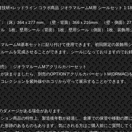
庭技研×レッドライン コラボ商品 ジオラマルームM用 シールセット 1:1
（床）364ｘ277 mm、（壁・背面）366ｘ216mm、（壁・側面）277
ル 1枚、壁用シール（背面） 1枚、壁用シール（側面） 1枚、装飾用
ラマルームM基本セットに貼り付けて使用できます。初回限定の装飾用
マルームを完成させることができます。シールになっておりますのでお
別売）：ジオラマルームMアクリルカバーセット
が決まりましたら、別売のOPTIONアクリルカバーセットM(DRMAC
なコレクションを紫外線やホコリから守って展示することができます。
干のダメージがある場合があります。
クション商品の特性上、製造後年数が経過し、倉庫での保管や移動の際
れた形跡のあるものもあります。気にされる方はご購入前にご質問して