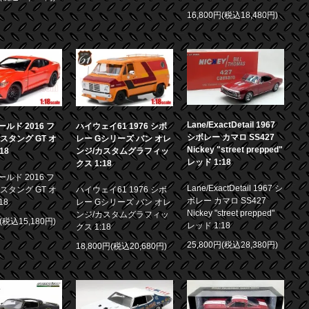
16,800円(税込18,480円)
Lane/ExactDetail 1967
ルド 2016 フ
ハイウェイ61 1976 シボ
シボレー カマロ SS427
スタング GT オ
レー Gシリーズ バン オレ
Nickey "street prepped"
18
ンジ/カスタムグラフィッ
レッド 1:18
クス 1:18
ルド 2016 フ
Lane/ExactDetail 1967 シ
スタング GT オ
ハイウェイ61 1976 シボ
ボレー カマロ SS427
18
レー Gシリーズ バン オレ
Nickey "street prepped"
ンジ/カスタムグラフィッ
円(税込15,180円)
レッド 1:18
クス 1:18
25,800円(税込28,380円)
18,800円(税込20,680円)