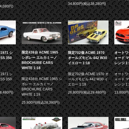
34,800円(税込38,280円)
4,080円)
限定438台 ACME 1965
971 シ
限定702個 ACME 1970
オートワー
シボレー エルカミーノ
S 350
オールズモビル 442 W30
ォード マ
BROCHURE CARS
イエロー 1:18
レンジ 1:
WHITE 1:18
971 シ
限定702個 ACME 1970 オ
オートワー
限定438台 ACME 1965 シ
S 350
ールズモビル 442 W30 イ
ォード マ
ボレー エルカミーノ
エロー 1:18
レンジ 1:
BROCHURE CARS
8,480円)
26,800円(税込29,480円)
13,800
WHITE 1:18
25,800円(税込28,380円)