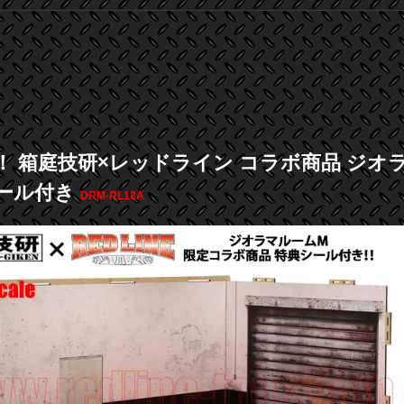
！ 箱庭技研×レッドライン コラボ商品 ジオラマ
ール付き
DRM-RL18A