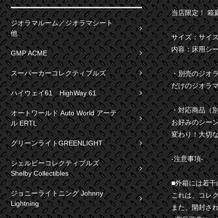
当店限定！ 箱
ジオラマルーム／ジオラマシート
他
サイズ：サイズ：
内容：床用シー
GMP ACME
スーパーカーコレクティブルズ
・別売のジオ
だけのジオラ
ハイウェイ61 HighWay 61
・対応商品（
オートワールド Auto World アーテ
お好みのシーン
ル ERTL
変わり！大切
グリーンライトGREENLIGHT
-注意事項-
シェルビーコレクティブルズ
Shelby Collectibles
■外箱には若
ジョニーライトニング Johnny
これは、コレ
Lightning
また、開封さ