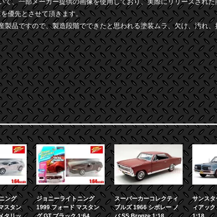
ついて、一部メーカー提供の画像を使用しており、実際にリリースされた
様を優先とさせて頂きます。
量産製品ですので、製造段階でできたと思われる塗装ムラ、欠け、汚れ、
ニング
ジョニーライトニング
スーパーカーコレクティ
サンスター
 マスタン
1999 フォード マスタン
ブルズ 1966 シボレー ノ
ィアック 
ーメタリッ
グ GT ブラック 1:64
バ SS Bronze 1:18
1:18