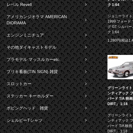
レベル Revell
ク 1:64
ジョニーライト
アメリカンジオラマ AMERICAN
1999 フォード
DIORAMA
グ GT シルバ
ク 1:64
エンジンミニチュア
1,280円(税込1,
その他ダイキャストモデル
プラモデル マッスルカーetc.
ブリキ看板(TIN SIGN) 雑貨
スロットカー
グリーンライト 1
ンティアック 
ステッカー キーホルダー
バード T/A 映
DIRT」 1:18
ボビングヘッド 雑貨
グリーンライト 1
シェルビーTシャツ
ンティアック 
バード T/A 映画
DIRT」 1:18