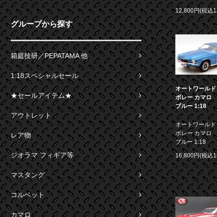
12,800円(税込1
グループから探す
箱庭技研／PEPATAMA 他
1:18スペシャルセール
オートワールド 1
★セールアイテム★
ボレー カマロ S
ブルー 1:18
アウトレット
オートワールド 1
ボレー カマロ S
レア物
ブルー 1:18
ジオラマ フィギア等
16,800円(税込1
マスタング
コルベット
カマロ