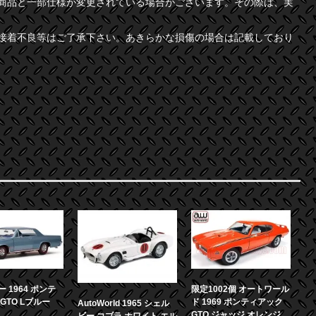
商品と一部仕様が変更されている場合がございます。その際は、実
接着不良等はご了承下さい。あきらかな損傷の場合は記載しており
 1964 ポンテ
限定1002個 オートワール
GTO Lブルー
ド 1969 ポンティアック
AutoWorld 1965 シェル
GTO ジャッジ オレンジ