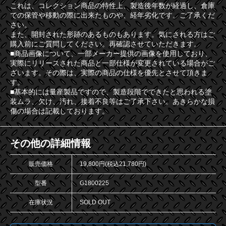
これは、コレクション商品の特性上、製造後年数が経過し、倉庫
での保管や移動の際に出来たものや、経年劣化です。ご了承くだ
さい。
また、開封された形跡のあるものもあります。気にされる方はご
購入前にご質問してください。再確認させていただきます。
■商品画像について、一部メーカー提供の画像を使用しており、
実際にリリースされた商品と一部仕様が変更されている場合がご
ざいます。その際は、実際の商品の仕様を優先とさせて頂きま
す。
■基本的には量産製品ですので、製造段階でできたと思われる塗
装ムラ、欠け、汚れ、接着不良等はご了承下さい。あきらかな損
傷の場合は記載しております。
その他の詳細情報
販売価格
19,800円(税込21,780円)
型番
G1800225
在庫状況
SOLD OUT