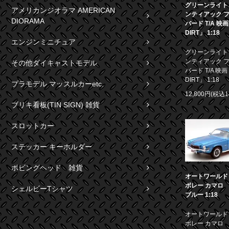
グリーンライト 1
アメリカンジオラマ AMERICAN
ンティアック 
DIORAMA
バード T/A 映
DIRT」 1:18
エンジンミニチュア
グリーンライト 1
ンティアック 
その他ダイキャストモデル
バード T/A 映画
DIRT」 1:18
プラモデル マッスルカーetc.
12,800円(税込1
ブリキ看板(TIN SIGN) 雑貨
スロットカー
ステッカー キーホルダー
ボビングヘッド 雑貨
オートワールド 1
ボレー カマロ S
シェルビーTシャツ
ブルー 1:18
オートワールド 1
ボレー カマロ S