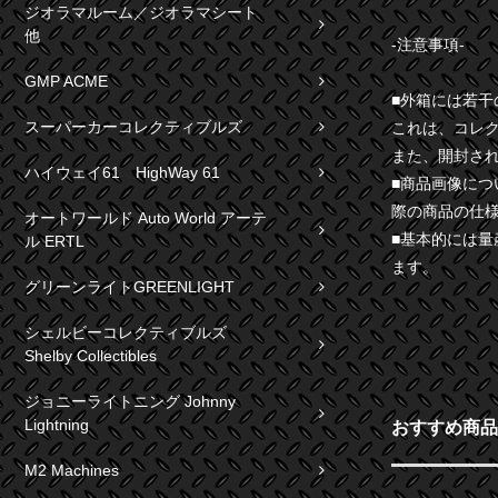
ジオラマルーム／ジオラマシート
他
-注意事項-
GMP ACME
■外箱には若
スーパーカーコレクティブルズ
これは、コレ
また、開封さ
ハイウェイ61 HighWay 61
■商品画像に
際の商品の仕
オートワールド Auto World アーテ
■基本的には
ル ERTL
ます。
グリーンライトGREENLIGHT
シェルビーコレクティブルズ
Shelby Collectibles
ジョニーライトニング Johnny
Lightning
おすすめ商品
M2 Machines