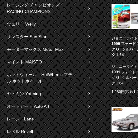
レーシング チャンピオンズ
RACING CHAMPIONS
ウェリー Welly
サンスター Sun Star
ジョニーライト
1999 フォード
モーターマックス Motor Max
グ GT シルバ
ク 1:64
マイスト MAISTO
ジョニーライト
1999 フォード
ホットウィール HotWheels マテ
グ GT シルバ
ル ホットホイール
ク 1:64
1,280円(税込1,
ヤトミン Yatming
オートアート Auto Art
レーン Lane
レベル Revell