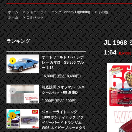
ホーム
>
ジョニーライトニング Johnny Lightning
>
その他
ホーム
>
コルベット
ランキング
JL 196
1:64
JLPK00
オートワールド 1971 シボ
1
レー カマロ SS 350 ブル
ー 1:18
16,800円(税込18,480円)
箱庭技研 ジオラマルームM
2
シールセット09 倉庫D
1,000円(税込1,100円)
ジョニーライトニング
3
1999 ポンティアック ファ
イヤーバード トランザム
WS6 ネイビーブルーメタリ