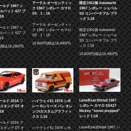
アーテル オーセンティッ
限定1002個 Autoworld
ルド 1967 シ
ク 1967 シボレー カマロ
1967 シボレー シェベル
ルベット 427 ブ
SS 1：18
SS コンバーチブル ブラ
18
ック 1:18
アーテル オーセンティッ
ルド 1967 シ
ク 1967 シボレー カマロ
限定1002個 Autoworld
ルベット 427 ブ
SS 1：18
1967 シボレー シェベル
18
SS コンバーチブル ブラ
16,800円(税込18,480円)
ック 1:18
円(税込16,280円)
16,800円(税込18,480円)
Lane/ExactDetail 1967
ルド 2016 フ
ハイウェイ61 1976 シボ
シボレー カマロ SS427
スタング GT オ
レー Gシリーズ バン オレ
Nickey "street prepped"
18
ンジ/カスタムグラフィッ
レッド 1:18
クス 1:18
ルド 2016 フ
Lane/ExactDetail 1967 シ
スタング GT オ
ハイウェイ61 1976 シボ