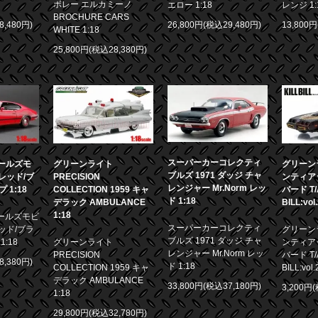
ボレー エルカミーノ
エロー 1:18
レンジ 1:
BROCHURE CARS
8,480円)
26,800円(税込29,480円)
13,800
WHITE 1:18
25,800円(税込28,380円)
スーパーカーコレクティ
 オールズモ
グリーンライト
グリーンラ
ブルズ 1971 ダッジ チャ
0 レッド/ブ
PRECISION
ンティア
レンジャー Mr.Norm レッ
1:18
COLLECTION 1959 キャ
バード T/A
ド 1:18
デラック AMBULANCE
BILL:vol
1:18
 オールズモビ
スーパーカーコレクティ
 レッド/ブラ
グリーンラ
ブルズ 1971 ダッジ チャ
:18
グリーンライト
ンティア
レンジャー Mr.Norm レッ
PRECISION
バード T/A
8,380円)
ド 1:18
COLLECTION 1959 キャ
BILL:vol.
デラック AMBULANCE
33,800円(税込37,180円)
3,200円
1:18
29,800円(税込32,780円)