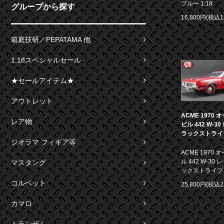
ブルー 1:18
グループから探す
16,800円(税込1
箱庭技研／PEPATAMA 他
1:18スペシャルセール
★セールアイテム★
アウトレット
ACME 1970
レア物
ビル 442 W-3
ラックストライプ 
ジオラマ フィギア等
ACME 1970
ル 442 W-30
マスタング
ックストライプ 1
コルベット
25,800円(税込2
カマロ