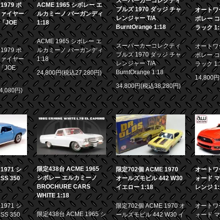
スーパーカーコレクティ
979 ポ
ACME 1965 シボレー エ
ブルズ 1970 ダッジ チャ
オートワー
ファイヤー
ルカミーノ バーガンディ
レンジャー T/A
ボレー コ
画「JOE
1:18
BurntOrange 1:18
ラック 1:
ACME 1965 シボレー エ
スーパーカーコレクティ
オートワー
979 ポ
ルカミーノ バーガンディ
ブルズ 1970 ダッジ チャ
ボレー コ
ファイヤー
1:18
レンジャー T/A
ラック 1:
「JOE
BurntOrange 1:18
24,800円(税込27,280円)
14,800
34,800円(税込38,280円)
4,080円)
限定438台 ACME 1965
971 シ
限定702個 ACME 1970
オートワー
シボレー エルカミーノ
S 350
オールズモビル 442 W30
ォード マ
BROCHURE CARS
イエロー 1:18
レンジ 1:
WHITE 1:18
971 シ
限定702個 ACME 1970 オ
オートワー
限定438台 ACME 1965 シ
S 350
ールズモビル 442 W30 イ
ォード マ