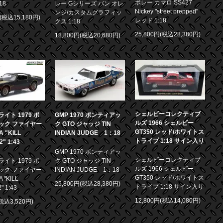
ボレー カマロ SS427
18
レー Gシリーズ バン オレ
Nickey "street prepped"
ンジ/カスタムグラフィッ
円(税込15,180円)
レッド 1:18
クス 1:18
25,800円(税込28,380円)
18,800円(税込20,680円)
シェルビーコレクティブ
イト 1979 ポ
GMP 1970 ポンティアッ
ルズ 1966 シェルビー
ック ファイヤー
ク GTO ジャッジ TIN
GT350 レッド/ホワイトス
 "KILL
INDIAN JUDGE 1：18
トライプ 1:18 サイン入り
.2" 1:43
GMP 1970 ポンティアッ
シェルビーコレクティブ
イト 1979 ポ
ク GTO ジャッジ TIN
ルズ 1966 シェルビー
ック ファイヤー
INDIAN JUDGE 1：18
GT350 レッド/ホワイトス
 "KILL
25,800円(税込28,380円)
トライプ 1:18 サイン入り
2" 1:43
12,800円(税込14,080円)
(税込3,520円)