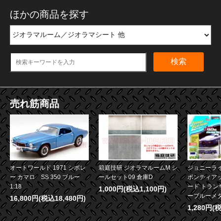
ほかの商品を探す
検索
売れ筋商品
オートワールド 1971 シボレ
箱庭技研 ジオラマルームM シ
ジョニーライ
ー カマロ SS 350 ブルー
ールセット09 倉庫D
ポンティア
1:18
ード トランザ
1,000円(税込1,100円)
ーブルーメタリ
16,800円(税込18,480円)
1,280円(