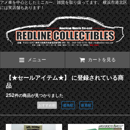
アメ車を中心としたミニカー、雑貨を取り扱ってます。 横浜市港北区
には実店舗もあります！
メニュー
カートを見る
【★セールアイテム★】 に登録されている商
品
252
件の商品が見つかりました
おすすめ順
価格順
新着順