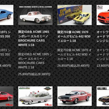
限定438台 ACME 1965
971 シ
限定702個 ACME 1970
オートワー
シボレー エルカミーノ
S 350
オールズモビル 442 W30
ォード マ
BROCHURE CARS
イエロー 1:18
レンジ 1:
WHITE 1:18
971 シ
限定702個 ACME 1970 オ
オートワー
限定438台 ACME 1965 シ
S 350
ールズモビル 442 W30 イ
ォード マ
ボレー エルカミーノ
エロー 1:18
レンジ 1:
BROCHURE CARS
8,480円)
26,800円(税込29,480円)
13,800
WHITE 1:18
25,800円(税込28,380円)