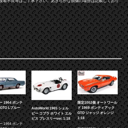
接着不良等はご了承下さい。あきらかな損傷の場合は記載しており
 1964 ポンテ
限定1002個 オートワール
GTO Lブルー
ド 1969 ポンティアック
AutoWorld 1965 シェル
GTO ジャッジ オレンジ
ビー コブラ ホワイト エル
1:18
ビス プレスリーver. 1:18
 1964 ポンテ