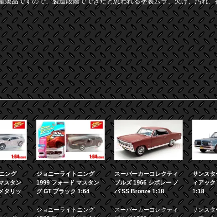
量産製品ですので、製造段階でできたと思われる塗装ムラ、欠け、汚れ、
ニング
ジョニーライトニング
スーパーカーコレクティ
サンスター
 マスタン
1999 フォード マスタン
ブルズ 1966 シボレー ノ
ィアック 
ーメタリッ
グ GT ブラック 1:64
バ SS Bronze 1:18
1:18
ジョニーライトニング
スーパーカーコレクティ
サンスター