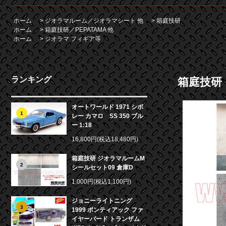
ホーム
>
ジオラマルーム／ジオラマシート 他
>
箱庭技研
ホーム
>
箱庭技研／PEPATAMA 他
ホーム
>
ジオラマ フィギア等
ランキング
箱庭技研
オートワールド 1971 シボ
1
レー カマロ SS 350 ブル
ー 1:18
16,800円(税込18,480円)
箱庭技研 ジオラマルームM
2
シールセット09 倉庫D
1,000円(税込1,100円)
ジョニーライトニング
3
1999 ポンティアック ファ
イヤーバード トランザム