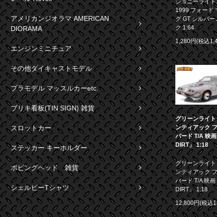
ジョニーライト
1999 フォード
アメリカンジオラマ AMERICAN
グ GT シルバ
ク 1:64
DIORAMA
1,280円(税込1,
エンジンミニチュア
その他ダイキャストモデル
プラモデル マッスルカーetc.
ブリキ看板(TIN SIGN) 雑貨
グリーンライト 1
スロットカー
ンティアック 
バード T/A 映
DIRT」 1:18
ステッカー キーホルダー
グリーンライト 1
ボビングヘッド 雑貨
ンティアック 
バード T/A 映画
シェルビーTシャツ
DIRT」 1:18
12,800円(税込1