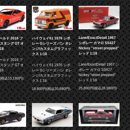
Lane/ExactDetail 1967
ルド 2016 フ
ハイウェイ61 1976 シボ
シボレー カマロ SS427
スタング GT オ
レー Gシリーズ バン オレ
Nickey "street prepped"
18
ンジ/カスタムグラフィッ
レッド 1:18
クス 1:18
ルド 2016 フ
Lane/ExactDetail 1967 シ
スタング GT オ
ハイウェイ61 1976 シボ
ボレー カマロ SS427
18
レー Gシリーズ バン オレ
Nickey "street prepped"
ンジ/カスタムグラフィッ
円(税込15,180円)
レッド 1:18
クス 1:18
25,800円(税込28,380円)
18,800円(税込20,680円)