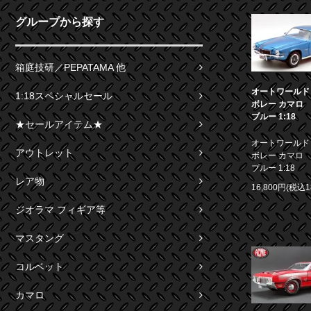
グループから探す
箱庭技研／PEPATAMA 他
オートワールド 1
1:18スペシャルセール
ボレー カマロ S
ブルー 1:18
★セールアイテム★
オートワールド 1
アウトレット
ボレー カマロ S
ブルー 1:18
レア物
16,800円(税込1
ジオラマ フィギア等
マスタング
コルベット
カマロ