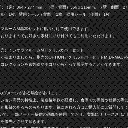
（床）364ｘ277 mm、（壁・背面）366ｘ216mm、（壁・側面）277
ル 1枚、壁用シール（背面） 1枚、壁用シール（側面） 1枚
ラマルームM基本セットに貼り付けて使用できます。
ておりますのでお好きな素材に貼り付けてもご利用いただけます。
別売）：ジオラマルームMアクリルカバーセット
が決まりましたら、別売のOPTIONアクリルカバーセットM(DRMAC
なコレクションを紫外線やホコリから守って展示することができます。
干のダメージがある場合があります。
クション商品の特性上、製造後年数が経過し、倉庫での保管や移動の際
れた形跡のあるものもあります。気にされる方はご購入前にご質問して
ついて、一部メーカー提供の画像を使用しており、実際にリリースされた
様を優先とさせて頂きます。