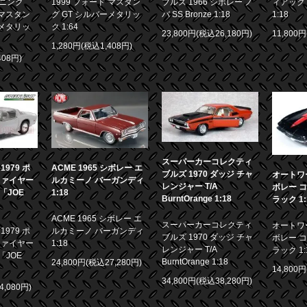
ニング
1999 フォード マスタン
ブルズ 1966 シボレー ノ
ィアック 
 マスタン
グ GT シルバーメタリッ
バ SS Bronze 1:18
1:18
ーメタリッ
ク 1:64
23,800円(税込26,180円)
11,800
1,280円(税込1,408円)
408円)
スーパーカーコレクティ
979 ポ
ACME 1965 シボレー エ
ブルズ 1970 ダッジ チャ
オートワー
ファイヤー
ルカミーノ バーガンディ
レンジャー T/A
ボレー コ
画「JOE
1:18
BurntOrange 1:18
ラック 1:
ACME 1965 シボレー エ
スーパーカーコレクティ
オートワー
979 ポ
ルカミーノ バーガンディ
ブルズ 1970 ダッジ チャ
ボレー コ
ファイヤー
1:18
レンジャー T/A
ラック 1:
「JOE
BurntOrange 1:18
24,800円(税込27,280円)
14,800
34,800円(税込38,280円)
4,080円)