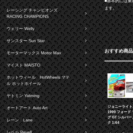
■基本的には
ます。
レーシング チャンピオンズ
RACING CHAMPIONS
ウェリー Welly
サンスター Sun Star
おすすめ商品
モーターマックス Motor Max
マイスト MAISTO
ホットウィール HotWheels マテ
ル ホットホイール
ヤトミン Yatming
ジョニーライト
オートアート Auto Art
1999 フォード
グ GT シルバ
レーン Lane
ク 1:64
レベル Revell