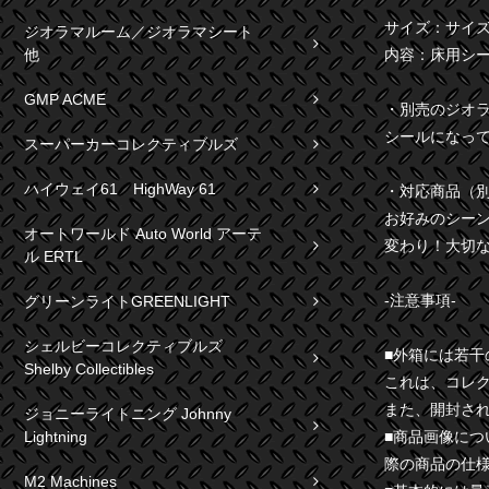
サイズ：サイズ：
ジオラマルーム／ジオラマシート
他
内容：床用シー
GMP ACME
・別売のジオ
シールになっ
スーパーカーコレクティブルズ
ハイウェイ61 HighWay 61
・対応商品（
お好みのシーン
オートワールド Auto World アーテ
変わり！大切
ル ERTL
-注意事項-
グリーンライトGREENLIGHT
シェルビーコレクティブルズ
■外箱には若
Shelby Collectibles
これは、コレ
また、開封さ
ジョニーライトニング Johnny
Lightning
■商品画像に
際の商品の仕
M2 Machines