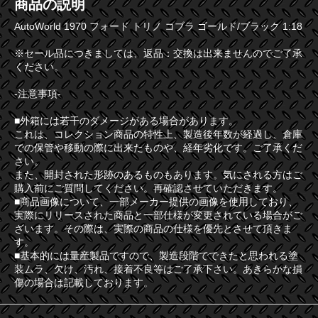
商品の説明
AutoWorld 1970 フォード トリノ コブラ ゴールド/ブラック 1:18
※セール品につきましては、返品：交換は出来ませんのでご了承
ください。
-注意事項-
■外箱には若干のダメージがある場合があります。
これは、コレクション商品の特性上、製造後年数が経過し、倉庫
での保管や移動の際に出来たものや、経年劣化です。ご了承くだ
さい。
また、開封された形跡のあるものもあります。気にされる方はご
購入前にご質問してください。再確認させていただきます。
■商品画像について、一部メーカー提供の画像を使用しており、
実際にリリースされた商品と一部仕様が変更されている場合がご
ざいます。その際は、実際の商品の仕様を優先とさせて頂きま
す。
■基本的には量産製品ですので、製造段階でできたと思われる塗
装ムラ、欠け、汚れ、接着不良等はご了承下さい。あきらかな損
傷の場合は記載しております。