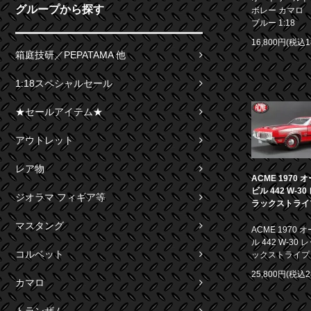
グループから探す
ボレー カマロ S
ブルー 1:18
16,800円(税込1
箱庭技研／PEPATAMA 他
1:18スペシャルセール
★セールアイテム★
アウトレット
レア物
ACME 1970
ビル 442 W-3
ジオラマ フィギア等
ラックストライプ 
マスタング
ACME 1970
ル 442 W-30
コルベット
ックストライプ 1
25,800円(税込2
カマロ