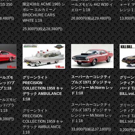
限定438台 ACME 1965 シ
S 350
ールズモビル 442 W30 イ
ォード マ
ボレー エルカミーノ
エロー 1:18
レンジ 1:
BROCHURE CARS
8,480円)
26,800円(税込29,480円)
13,800
WHITE 1:18
25,800円(税込28,380円)
スーパーカーコレクティ
 オールズモ
グリーンライト
グリーンラ
ブルズ 1971 ダッジ チャ
0 レッド/ブ
PRECISION
ンティア
レンジャー Mr.Norm レッ
1:18
COLLECTION 1959 キャ
バード T/A
ド 1:18
デラック AMBULANCE
BILL:vol
1:18
 オールズモビ
スーパーカーコレクティ
 レッド/ブラ
グリーンラ
ブルズ 1971 ダッジ チャ
:18
グリーンライト
ンティア
レンジャー Mr.Norm レッ
PRECISION
バード T/A
8,380円)
ド 1:18
COLLECTION 1959 キャ
BILL:vol.
デラック AMBULANCE
33,800円(税込37,180円)
3,200円
1:18