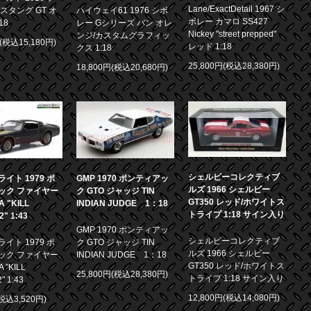
Lane/ExactDetail 1967 シ
スタング GT オ
ハイウェイ61 1976 シボ
ボレー カマロ SS427
18
レー Gシリーズ バン オレ
Nickey "street prepped"
ンジ/カスタムグラフィッ
円(税込15,180円)
レッド 1:18
クス 1:18
25,800円(税込28,380円)
18,800円(税込20,680円)
シェルビーコレクティブ
イト 1979 ポ
GMP 1970 ポンティアッ
ルズ 1966 シェルビー
ック ファイヤー
ク GTO ジャッジ TIN
GT350 レッド/ホワイトス
 "KILL
INDIAN JUDGE 1：18
トライプ 1:18 サイン入り
.2" 1:43
GMP 1970 ポンティアッ
シェルビーコレクティブ
イト 1979 ポ
ク GTO ジャッジ TIN
ルズ 1966 シェルビー
ック ファイヤー
INDIAN JUDGE 1：18
GT350 レッド/ホワイトス
 "KILL
25,800円(税込28,380円)
トライプ 1:18 サイン入り
2" 1:43
12,800円(税込14,080円)
(税込3,520円)