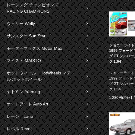
レーシング チャンピオンズ
RACING CHAMPIONS
ウェリー Welly
サンスター Sun Star
ジョニーライト
モーターマックス Motor Max
1999 フォード
グ GT シルバ
マイスト MAISTO
ク 1:64
ホットウィール HotWheels マテ
ジョニーライト
1999 フォード
ル ホットホイール
グ GT シルバ
ク 1:64
ヤトミン Yatming
1,280円(税込1,
オートアート Auto Art
レーン Lane
レベル Revell