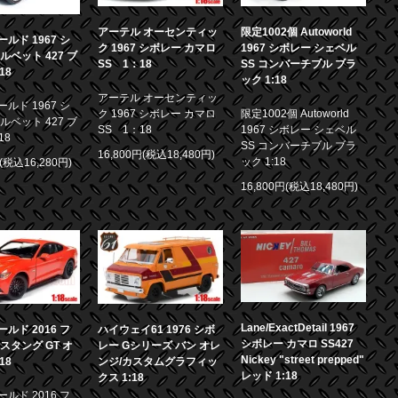
アーテル オーセンティッ
限定1002個 Autoworld
ルド 1967 シ
ク 1967 シボレー カマロ
1967 シボレー シェベル
ルベット 427 ブ
SS 1：18
SS コンバーチブル ブラ
18
ック 1:18
アーテル オーセンティッ
ルド 1967 シ
ク 1967 シボレー カマロ
限定1002個 Autoworld
ルベット 427 ブ
SS 1：18
1967 シボレー シェベル
18
SS コンバーチブル ブラ
16,800円(税込18,480円)
ック 1:18
円(税込16,280円)
16,800円(税込18,480円)
Lane/ExactDetail 1967
ルド 2016 フ
ハイウェイ61 1976 シボ
シボレー カマロ SS427
スタング GT オ
レー Gシリーズ バン オレ
Nickey "street prepped"
18
ンジ/カスタムグラフィッ
レッド 1:18
クス 1:18
ルド 2016 フ