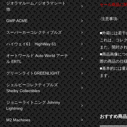
ジオラマルーム／ジオラマシート
セール商品に
他
-注意事項-
GMP ACME
スーパーカーコレクティブルズ
■外箱には若
これは、コレ
ハイウェイ61 HighWay 61
また、開封さ
■商品画像に
オートワールド Auto World アーテ
際の商品の仕
ル ERTL
■基本的には
グリーンライトGREENLIGHT
ます。
シェルビーコレクティブルズ
Shelby Collectibles
ジョニーライトニング Johnny
Lightning
おすすめ商品
M2 Machines