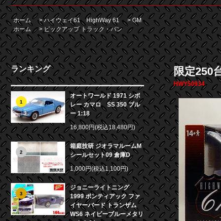
ホーム
>
ハイウェイ61 HighWay 61
>
GM
ホーム
>
ピックアップ トラック・バン
ランキング
限定250
HWY50934
オートワールド 1971 シボ
1
レー カマロ SS 350 ブル
ー 1:18
16,800円(税込18,480円)
箱庭技研 ジオラマルームM
2
シールセット09 倉庫D
1,000円(税込1,100円)
ジョニーライトニング
3
1999 ポンティアック ファ
イヤーバード トランザム
WS6 ネイビーブルーメタリ