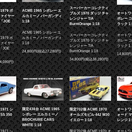
スーパーカーコレクティ
979 ポ
ACME 1965 シボレー エ
ブルズ 1970 ダッジ チャ
オートワー
ファイヤー
ルカミーノ バーガンディ
レンジャー T/A
ボレー コ
画「JOE
1:18
BurntOrange 1:18
ラック 1:
ACME 1965 シボレー エ
スーパーカーコレクティ
オートワー
979 ポ
ルカミーノ バーガンディ
ブルズ 1970 ダッジ チャ
ボレー コ
ファイヤー
1:18
レンジャー T/A
ラック 1:
「JOE
BurntOrange 1:18
24,800円(税込27,280円)
14,800
34,800円(税込38,280円)
4,080円)
限定438台 ACME 1965
971 シ
限定702個 ACME 1970
オートワー
シボレー エルカミーノ
S 350
オールズモビル 442 W30
ォード マ
BROCHURE CARS
イエロー 1:18
レンジ 1:
WHITE 1:18
971 シ
限定702個 ACME 1970 オ
オートワー