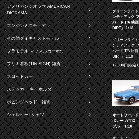
アメリカンジオラマ AMERICAN
グリーンライト 1
DIORAMA
ンティアック 
バード T/A 映
エンジンミニチュア
DIRT」 1:18
その他ダイキャストモデル
グリーンライト 1
ンティアック 
プラモデル マッスルカーetc.
バード T/A 映画
DIRT」 1:18
ブリキ看板(TIN SIGN) 雑貨
12,800円(税込1
スロットカー
ステッカー キーホルダー
ボビングヘッド 雑貨
シェルビーTシャツ
オートワールド 1
ボレー カマロ S
ブルー 1:18
オートワールド 1