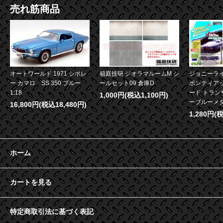
売れ筋商品
オートワールド 1971 シボレ
箱庭技研 ジオラマルームM シ
ジョニーライ
ー カマロ SS 350 ブルー
ールセット09 倉庫D
ポンティア
1:18
ード トランザ
1,000円(税込1,100円)
ーブルーメタリ
16,800円(税込18,480円)
1,280円(
ホーム
カートを見る
特定商取引法に基づく表記