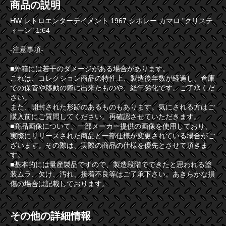
商品の説明
HW レトロエンターテイメント 1967 シボレー カマロ "クリステ
ィーン" 1:64
-注意事項-
■外箱には若干のダメージがある場合があります。
これは、コレクション商品の特性上、製造後年数が経過し、倉庫
での保管や移動の際に出来たものや、経年劣化です。ご了承くだ
さい。
また、開封された形跡のあるものもあります。気にされる方はご
購入前にご質問してください。再確認させていただきます。
■商品画像について、一部メーカー提供の画像を使用しており、
実際にリリースされた商品と一部仕様が変更されている場合がご
ざいます。その際は、実際の商品の仕様を優先とさせて頂きま
す。
■基本的には量産製品ですので、製造段階でできたと思われる塗
装ムラ、欠け、汚れ、接着不良等はご了承下さい。あきらかな損
傷の場合は記載しております。
その他の詳細情報