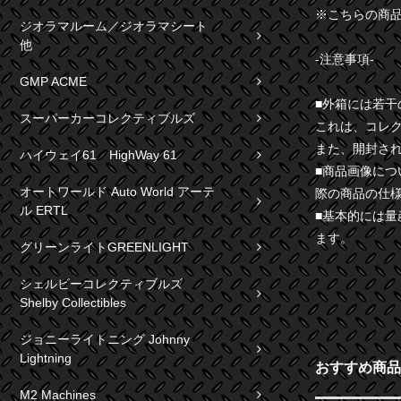
※こちらの商
ジオラマルーム／ジオラマシート
他
-注意事項-
GMP ACME
■外箱には若
スーパーカーコレクティブルズ
これは、コレ
また、開封さ
ハイウェイ61 HighWay 61
■商品画像に
オートワールド Auto World アーテ
際の商品の仕
ル ERTL
■基本的には
ます。
グリーンライトGREENLIGHT
シェルビーコレクティブルズ
Shelby Collectibles
ジョニーライトニング Johnny
Lightning
おすすめ商品
M2 Machines