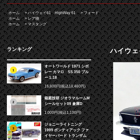
ホーム
>
ハイウェイ61 HighWay 61
>
フォード
ホーム
>
レア物
ホーム
>
マスタング
ランキング
ハイウェイ
オートワールド 1971 シボ
1
レー カマロ SS 350 ブル
ー 1:18
16,800円(税込18,480円)
箱庭技研 ジオラマルームM
2
シールセット09 倉庫D
1,000円(税込1,100円)
ジョニーライトニング
3
1999 ポンティアック ファ
イヤーバード トランザム