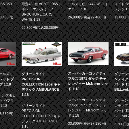
限定438台 ACME 1965 シ
S 350
ールズモビル 442 W30 イ
ォード マ
ボレー エルカミーノ
エロー 1:18
レンジ 1:
BROCHURE CARS
8,480円)
26,800円(税込29,480円)
13,800
WHITE 1:18
25,800円(税込28,380円)
スーパーカーコレクティ
 オールズモ
グリーンライト
グリーンラ
ブルズ 1971 ダッジ チャ
0 レッド/ブ
PRECISION
ンティア
レンジャー Mr.Norm レッ
1:18
COLLECTION 1959 キャ
バード T/A
ド 1:18
デラック AMBULANCE
BILL:vol
1:18
 オールズモビ
スーパーカーコレクティ
 レッド/ブラ
グリーンラ
ブルズ 1971 ダッジ チャ
:18
グリーンライト
ンティア
レンジャー Mr.Norm レッ
PRECISION
バード T/A
8,380円)
ド 1:18
COLLECTION 1959 キャ
BILL:vol.
デラック AMBULANCE
33,800円(税込37,180円)
3,200円
1:18