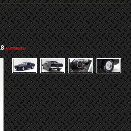
18
HWY50591F