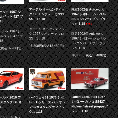
アーテル オーセンティッ
限定1002個 Autoworld
ルド 1967 シ
ク 1967 シボレー カマロ
1967 シボレー シェベル
ルベット 427 ブ
SS 1：18
SS コンバーチブル ブラ
18
ック 1:18
アーテル オーセンティッ
ルド 1967 シ
ク 1967 シボレー カマロ
限定1002個 Autoworld
ルベット 427 ブ
SS 1：18
1967 シボレー シェベル
18
SS コンバーチブル ブラ
16,800円(税込18,480円)
ック 1:18
円(税込16,280円)
16,800円(税込18,480円)
Lane/ExactDetail 1967
ルド 2016 フ
ハイウェイ61 1976 シボ
シボレー カマロ SS427
スタング GT オ
レー Gシリーズ バン オレ
Nickey "street prepped"
18
ンジ/カスタムグラフィッ
レッド 1:18
クス 1:18
ルド 2016 フ