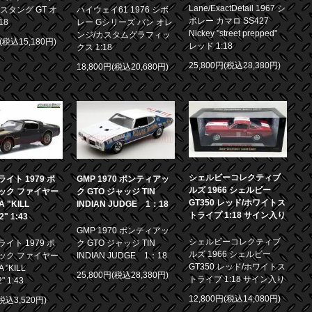
Lane/ExactDetail 1967 シ
スタング GT オ
ハイウェイ61 1976 シボ
ボレー カマロ SS427
18
レー Gシリーズ バン オレ
Nickey "street prepped"
ンジ/カスタムグラフィッ
円(税込15,180円)
レッド 1:18
クス 1:18
25,800円(税込28,380円)
18,800円(税込20,680円)
シェルビーコレクティブ
イト 1979 ポ
GMP 1970 ポンティアッ
ルズ 1966 シェルビー
ック ファイヤー
ク GTO ジャッジ TIN
GT350 レッド/ホワイトス
 "KILL
INDIAN JUDGE 1：18
トライプ 1:18 サイン入り
.2" 1:43
GMP 1970 ポンティアッ
シェルビーコレクティブ
イト 1979 ポ
ク GTO ジャッジ TIN
ルズ 1966 シェルビー
ック ファイヤー
INDIAN JUDGE 1：18
GT350 レッド/ホワイトス
 "KILL
25,800円(税込28,380円)
トライプ 1:18 サイン入り
2" 1:43
12,800円(税込14,080円)
(税込3,520円)