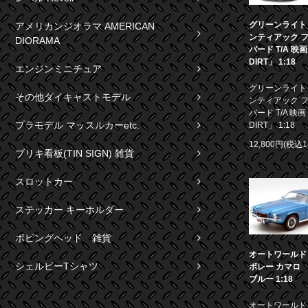
グリーンライト 1
アメリカンジオラマ AMERICAN
ンティアック 
DIORAMA
バード T/A 映
DIRT」 1:18
エンジンミニチュア
グリーンライト 1
その他ダイキャストモデル
ンティアック 
バード T/A 映画
プラモデル マッスルカーetc.
DIRT」 1:18
12,800円(税込1
ブリキ看板(TIN SIGN) 雑貨
スロットカー
ステッカー キーホルダー
ボビングヘッド 雑貨
オートワールド 1
シェルビーTシャツ
ボレー カマロ S
ブルー 1:18
オートワールド 1