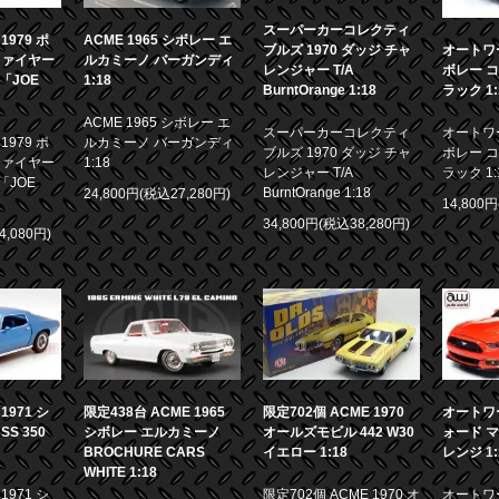
スーパーカーコレクティ
979 ポ
ACME 1965 シボレー エ
ブルズ 1970 ダッジ チャ
オートワー
ファイヤー
ルカミーノ バーガンディ
レンジャー T/A
ボレー コ
画「JOE
1:18
BurntOrange 1:18
ラック 1:
ACME 1965 シボレー エ
スーパーカーコレクティ
オートワー
979 ポ
ルカミーノ バーガンディ
ブルズ 1970 ダッジ チャ
ボレー コ
ファイヤー
1:18
レンジャー T/A
ラック 1:
「JOE
BurntOrange 1:18
24,800円(税込27,280円)
14,800
34,800円(税込38,280円)
4,080円)
限定438台 ACME 1965
971 シ
限定702個 ACME 1970
オートワー
シボレー エルカミーノ
S 350
オールズモビル 442 W30
ォード マ
BROCHURE CARS
イエロー 1:18
レンジ 1:
WHITE 1:18
971 シ
限定702個 ACME 1970 オ
オートワー