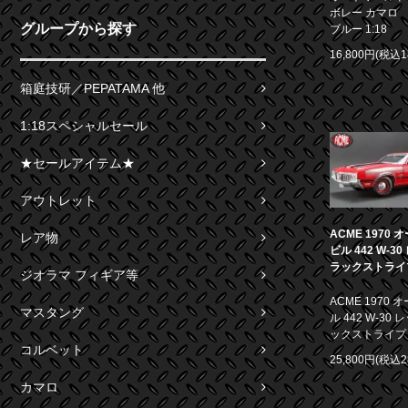
ボレー カマロ S
グループから探す
ブルー 1:18
16,800円(税込1
箱庭技研／PEPATAMA 他
1:18スペシャルセール
★セールアイテム★
アウトレット
ACME 1970
レア物
ビル 442 W-3
ラックストライプ 
ジオラマ フィギア等
ACME 1970
マスタング
ル 442 W-30
ックストライプ 1
コルベット
25,800円(税込2
カマロ