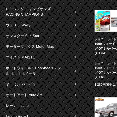
レーシング チャンピオンズ
RACING CHAMPIONS
ウェリー Welly
サンスター Sun Star
ジョニーライト
1999 フォード
モーターマックス Motor Max
グ GT シルバ
ク 1:64
マイスト MAISTO
ジョニーライト
ホットウィール HotWheels マテ
1999 フォード
グ GT シルバ
ル ホットホイール
ク 1:64
ヤトミン Yatming
1,280円(税込1,
オートアート Auto Art
レーン Lane
レベル Revell