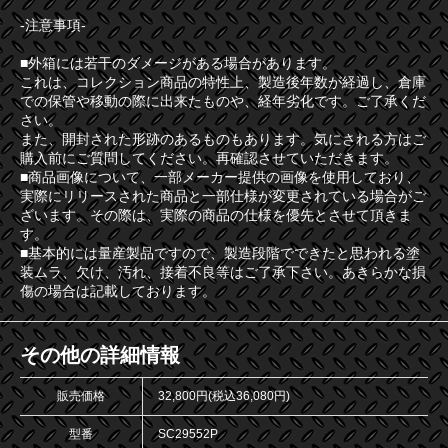
-注意事項-
■外箱には若干のダメージがある場合があります。
これは、コレクション商品の特性上、製造後年数が経過し、倉庫
での保管や移動の際に出来たものや、経年劣化です。ご了承くだ
さい。
また、開封された形跡のあるものもあります。気にされる方はご
購入前にご質問してください。再確認させていただきます。
■商品画像について、一部メーカー提供の画像を使用しており、
実際にリリースされた商品と一部仕様が変更されている場合がご
ざいます。その際は、実際の商品の仕様を優先とさせて頂きま
す。
■基本的には量産製品ですので、製造段階でできたと思われる塗
装ムラ、欠け、汚れ、接着不良等はご了承下さい。あきらかな損
傷の場合は記載しております。
その他の詳細情報
販売価格
32,800円(税込36,080円)
型番
SC29552P