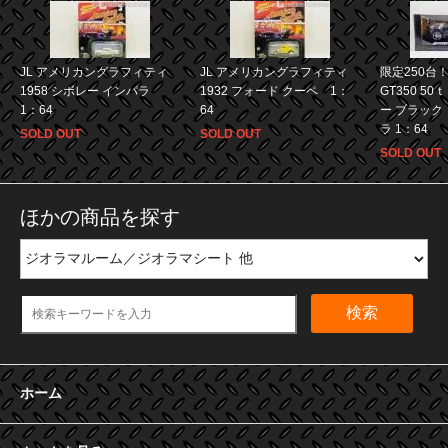
JL アメリカングラフィティ
JL アメリカングラフィティ
限定250台！
1958 シボレー インパラ
1932 フォード クーペ 1：
GT350 5
1：64
64
ー ブラック 
ラ 1：64
SOLD OUT
SOLD OUT
SOLD OUT
ほかの商品を探す
検索
ホーム