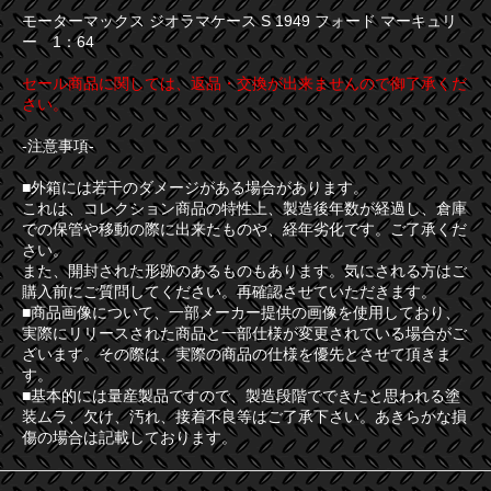
モーターマックス ジオラマケース S 1949 フォード マーキュリ
ー 1：64
セール商品に関しては、返品・交換が出来ませんので御了承くだ
さい。
-注意事項-
■外箱には若干のダメージがある場合があります。
これは、コレクション商品の特性上、製造後年数が経過し、倉庫
での保管や移動の際に出来たものや、経年劣化です。ご了承くだ
さい。
また、開封された形跡のあるものもあります。気にされる方はご
購入前にご質問してください。再確認させていただきます。
■商品画像について、一部メーカー提供の画像を使用しており、
実際にリリースされた商品と一部仕様が変更されている場合がご
ざいます。その際は、実際の商品の仕様を優先とさせて頂きま
す。
■基本的には量産製品ですので、製造段階でできたと思われる塗
装ムラ、欠け、汚れ、接着不良等はご了承下さい。あきらかな損
傷の場合は記載しております。