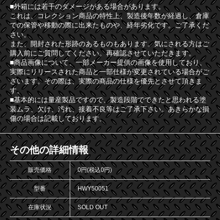
■外箱には若干のダメージがある場合があります。
これは、コレクション商品の特性上、製造後年数が経過し、倉庫
での保管や移動の際に出来たものや、経年劣化です。ご了承くだ
さい。
また、開封された形跡のあるものもあります。気にされる方はご
購入前にご質問してください。再確認させていただきます。
■商品画像について、一部メーカー提供の画像を使用しており、
実際にリリースされた商品と一部仕様が変更されている場合がご
ざいます。その際は、実際の商品の仕様を優先とさせて頂きま
す。
■基本的には量産製品ですので、製造段階でできたと思われる塗
装ムラ、欠け、汚れ、接着不良等はご了承下さい。あきらかな損
傷の場合は記載しております。
その他の詳細情報
販売価格
0円(税込0円)
型番
HWY50051
在庫状況
SOLD OUT