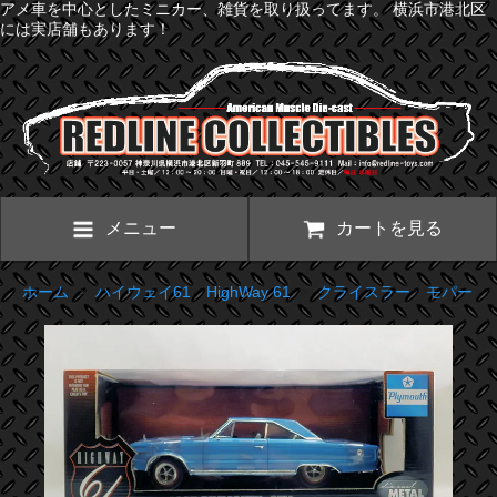
アメ車を中心としたミニカー、雑貨を取り扱ってます。 横浜市港北区
には実店舗もあります！
メニュー
カートを見る
ホーム
>
ハイウェイ61 HighWay 61
>
クライスラー モパー