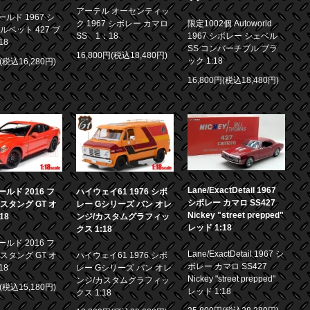
アーテル オーセンティッ
ルド 1967 シ
ク 1967 シボレー カマロ
限定1002個 Autoworld
ルベット 427 ブ
SS 1：18
1967 シボレー シェベル
18
SS コンバーチブル ブラ
16,800円(税込18,480円)
ック 1:18
円(税込16,280円)
16,800円(税込18,480円)
Lane/ExactDetail 1967
ルド 2016 フ
ハイウェイ61 1976 シボ
シボレー カマロ SS427
スタング GT オ
レー Gシリーズ バン オレ
Nickey "street prepped"
18
ンジ/カスタムグラフィッ
レッド 1:18
クス 1:18
ルド 2016 フ
Lane/ExactDetail 1967 シ
スタング GT オ
ハイウェイ61 1976 シボ
ボレー カマロ SS427
18
レー Gシリーズ バン オレ
Nickey "street prepped"
ンジ/カスタムグラフィッ
円(税込15,180円)
レッド 1:18
クス 1:18