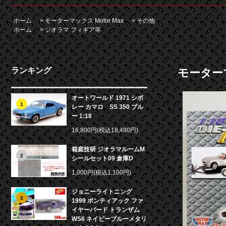
ホーム
>
モーターマックス Motor Max
>
その他
ホーム
>
ジオラマ フィギア等
ランキング
モーター
オートワールド 1971 シボ
1
レー カマロ SS 350 ブル
ー 1:18
16,800円(税込18,480円)
箱庭技研 ジオラマルームM
2
シールセット09 倉庫D
1,000円(税込1,100円)
ジョニーライトニング
3
1999 ポンティアック ファ
イヤーバード トランザム
WS6 ネイビーブルーメタリ