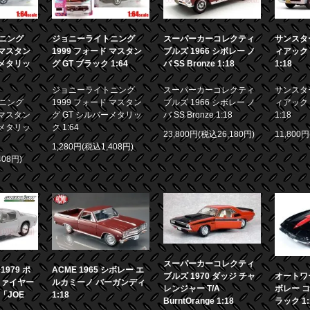
ニング
ジョニーライトニング
スーパーカーコレクティ
サンスター
 マスタン
1999 フォード マスタン
ブルズ 1966 シボレー ノ
ィアック 
ーメタリッ
グ GT ブラック 1:64
バ SS Bronze 1:18
1:18
ジョニーライトニング
スーパーカーコレクティ
サンスター
ニング
1999 フォード マスタン
ブルズ 1966 シボレー ノ
ィアック 
 マスタン
グ GT シルバーメタリッ
バ SS Bronze 1:18
1:18
ーメタリッ
ク 1:64
23,800円(税込26,180円)
11,800
1,280円(税込1,408円)
408円)
スーパーカーコレクティ
979 ポ
ACME 1965 シボレー エ
ブルズ 1970 ダッジ チャ
オートワー
ファイヤー
ルカミーノ バーガンディ
レンジャー T/A
ボレー コ
画「JOE
1:18
BurntOrange 1:18
ラック 1: