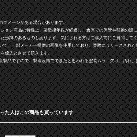
干のダメージがある場合があります。
クション商品の特性上、製造後年数が経過し、倉庫での保管や移動の際
れた形跡のあるものもあります。気にされる方はご購入前にご質問して
ついて、一部メーカー提供の画像を使用しており、実際にリリースされた
様を優先とさせて頂きます。
量産製品ですので、製造段階でできたと思われる塗装ムラ、欠け、汚れ、
った人はこの商品も買っています