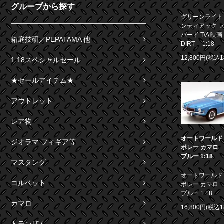
グループから探す
グリーンライト 1
ンティアック 
バード T/A 映画
箱庭技研／PEPATAMA 他
DIRT」 1:18
12,800円(税込1
1:18スペシャルセール
★セールアイテム★
アウトレット
レア物
オートワールド 1
ジオラマ フィギア等
ボレー カマロ S
ブルー 1:18
マスタング
オートワールド 1
コルベット
ボレー カマロ S
ブルー 1:18
カマロ
16,800円(税込1