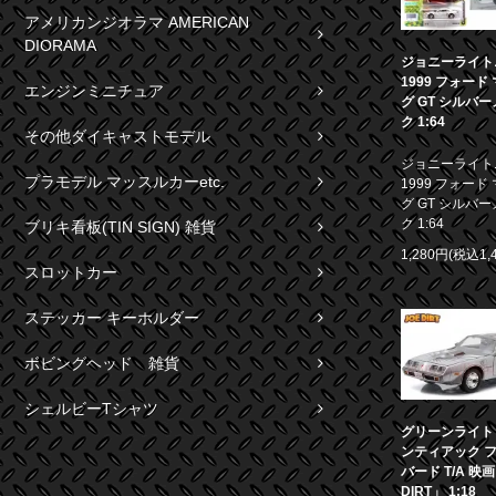
アメリカンジオラマ AMERICAN
DIORAMA
ジョニーライト
1999 フォード
エンジンミニチュア
グ GT シルバ
ク 1:64
その他ダイキャストモデル
ジョニーライト
プラモデル マッスルカーetc.
1999 フォード
グ GT シルバ
ク 1:64
ブリキ看板(TIN SIGN) 雑貨
1,280円(税込1,
スロットカー
ステッカー キーホルダー
ボビングヘッド 雑貨
シェルビーTシャツ
グリーンライト 1
ンティアック 
バード T/A 映
DIRT」 1:18