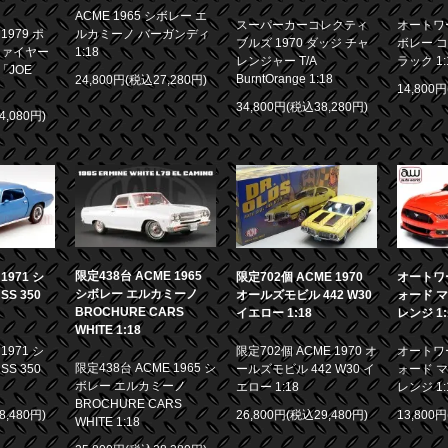
ACME 1965 シボレー エ
スーパーカーコレクティ
オートワー
979 ポ
ルカミーノ バーガンディ
ブルズ 1970 ダッジ チャ
ボレー コ
ファイヤー
1:18
レンジャー T/A
ラック 1:
「JOE
BurntOrange 1:18
24,800円(税込27,280円)
14,800
34,800円(税込38,280円)
4,080円)
限定438台 ACME 1965
971 シ
限定702個 ACME 1970
オートワー
シボレー エルカミーノ
S 350
オールズモビル 442 W30
ォード マ
BROCHURE CARS
イエロー 1:18
レンジ 1:
WHITE 1:18
971 シ
限定702個 ACME 1970 オ
オートワー
限定438台 ACME 1965 シ
S 350
ールズモビル 442 W30 イ
ォード マ
ボレー エルカミーノ
エロー 1:18
レンジ 1:
BROCHURE CARS
8,480円)
26,800円(税込29,480円)
13,800
WHITE 1:18