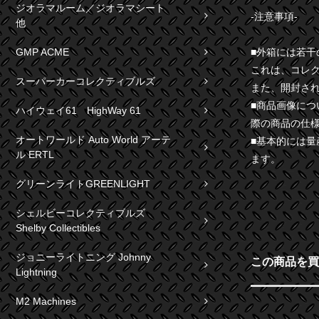
ジオラマルーム／ジオラマシート
-注意事項-
他
■外箱には若
GMP ACME
これは、コレ
スーパーカーコレクティブルズ
また、開封さ
■商品画像に
ハイウェイ61 HighWay 61
際の商品の仕
オートワールド Auto World アーテ
■基本的には
ル ERTL
ます。
グリーンライトGREENLIGHT
シェルビーコレクティブルズ
Shelby Collectibles
ジョニーライトニング Johnny
この商品を買
Lightning
M2 Machines