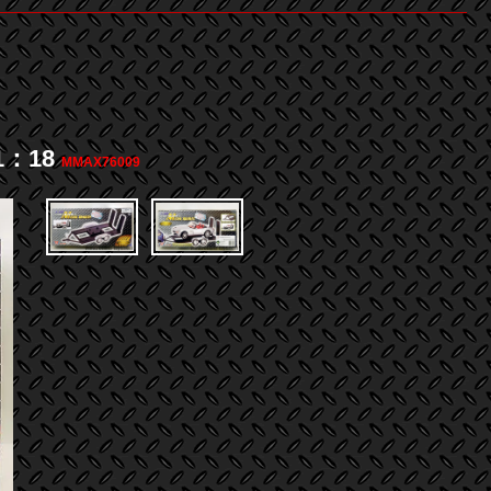
：18
MMAX76009