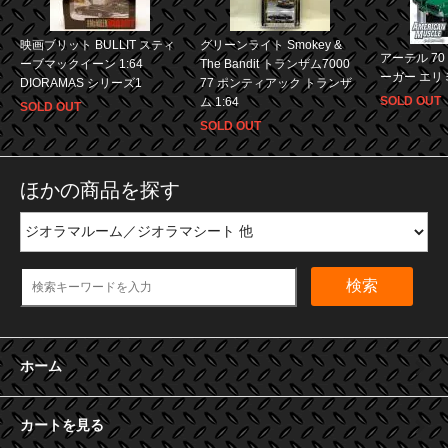
映画ブリット BULLIT スティ
グリーンライト Smokey &
アーテル 70
ーブマックイーン 1:64
The Bandit トランザム7000
ーガー エリミ
DIORAMAS シリーズ1
77 ポンティアック トランザ
SOLD OUT
ム 1:64
SOLD OUT
SOLD OUT
ほかの商品を探す
検索
ホーム
カートを見る