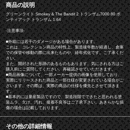
商品の説明
グリーンライト Smokey & The Bandit 2 トランザム7000 80 ポ
ンティアック トランザム 1:64
-注意事項-
■外箱には若干のダメージがある場合があります。
これは、コレクション商品の特性上、製造後年数が経過し、倉庫
での保管や移動の際に出来たものや、経年劣化です。ご了承くだ
さい。
また、開封された形跡のあるものもあります。気にされる方はご
購入前にご質問してください。再確認させていただきます。
■商品画像について、一部メーカー提供の画像を使用しており、
実際にリリースされた商品と一部仕様が変更されている場合がご
ざいます。その際は、実際の商品の仕様を優先とさせて頂きま
す。
■基本的には量産製品ですので、製造段階でできたと思われる塗
装ムラ、欠け、汚れ、接着不良等はご了承下さい。あきらかな損
傷の場合は記載しております。
その他の詳細情報