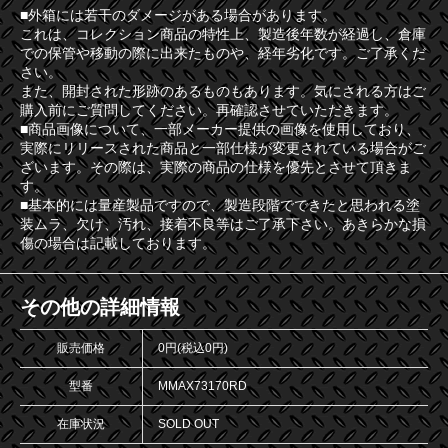
■外箱には若干のダメージがある場合があります。
これは、コレクション商品の特性上、製造後年数が経過し、倉庫
での保管や移動の際に出来たものや、経年劣化です。ご了承くだ
さい。
また、開封された形跡のあるものもあります。気にされる方はご
購入前にご質問してください。再確認させていただきます。
■商品画像について、一部メーカー提供の画像を使用しており、
実際にリリースされた商品と一部仕様が変更されている場合がご
ざいます。その際は、実際の商品の仕様を優先とさせて頂きま
す。
■基本的には量産製品ですので、製造段階でできたと思われる塗
装ムラ、欠け、汚れ、接着不良等はご了承下さい。あきらかな損
傷の場合は記載しております。
その他の詳細情報
販売価格
0円(税込0円)
型番
MMAX73170RD
在庫状況
SOLD OUT