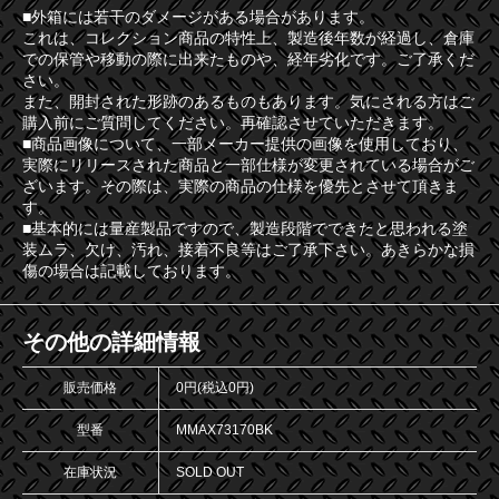
■外箱には若干のダメージがある場合があります。
これは、コレクション商品の特性上、製造後年数が経過し、倉庫
での保管や移動の際に出来たものや、経年劣化です。ご了承くだ
さい。
また、開封された形跡のあるものもあります。気にされる方はご
購入前にご質問してください。再確認させていただきます。
■商品画像について、一部メーカー提供の画像を使用しており、
実際にリリースされた商品と一部仕様が変更されている場合がご
ざいます。その際は、実際の商品の仕様を優先とさせて頂きま
す。
■基本的には量産製品ですので、製造段階でできたと思われる塗
装ムラ、欠け、汚れ、接着不良等はご了承下さい。あきらかな損
傷の場合は記載しております。
その他の詳細情報
販売価格
0円(税込0円)
型番
MMAX73170BK
在庫状況
SOLD OUT