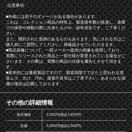
-注意事項-
■外箱には若干のダメージがある場合があります。
これは、コレクション商品の特性上、製造後年数が経過し、倉庫
での保管や移動の際に出来たものや、経年劣化です。ご了承くだ
さい。
また、開封された形跡のあるものもあります。気にされる方はご
購入前にご質問してください。再確認させていただきます。
■商品画像について、一部メーカー提供の画像を使用しており、
実際にリリースされた商品と一部仕様が変更されている場合がご
ざいます。その際は、実際の商品の仕様を優先とさせて頂きま
す。
■基本的には量産製品ですので、製造段階でできたと思われる塗
装ムラ、欠け、汚れ、接着不良等はご了承下さい。あきらかな損
傷の場合は記載しております。
その他の詳細情報
販売価格
3,500円(税込3,850円)
定価
5,000円(税込5,500円)