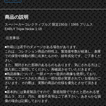
商品の説明
スーパーカーコレクティブルズ 限定150台！1965 プリムス
EARLY Triple Nickle 1:18
-注意事項-
■外箱には若干のダメージがある場合があります。
これは、コレクション商品の特性上、製造後年数が経過し、倉庫
での保管や移動の際に出来たものや、経年劣化です。ご了承くだ
さい。
また、開封された形跡のあるものもあります。気にされる方はご
購入前にご質問してください。再確認させていただきます。
■商品画像について、一部メーカー提供の画像を使用しており、
実際にリリースされた商品と一部仕様が変更されている場合がご
ざいます。その際は、実際の商品の仕様を優先とさせて頂きま
す。
■基本的には量産製品ですので、製造段階でできたと思われる塗
装ムラ、欠け、汚れ、接着不良等はご了承下さい。あきらかな損
傷の場合は記載しております。