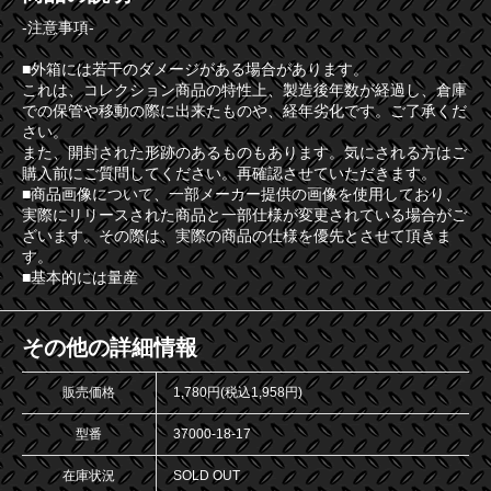
-注意事項-
■外箱には若干のダメージがある場合があります。
これは、コレクション商品の特性上、製造後年数が経過し、倉庫
での保管や移動の際に出来たものや、経年劣化です。ご了承くだ
さい。
また、開封された形跡のあるものもあります。気にされる方はご
購入前にご質問してください。再確認させていただきます。
■商品画像について、一部メーカー提供の画像を使用しており、
実際にリリースされた商品と一部仕様が変更されている場合がご
ざいます。その際は、実際の商品の仕様を優先とさせて頂きま
す。
■基本的には量産
その他の詳細情報
販売価格
1,780円(税込1,958円)
型番
37000-18-17
在庫状況
SOLD OUT