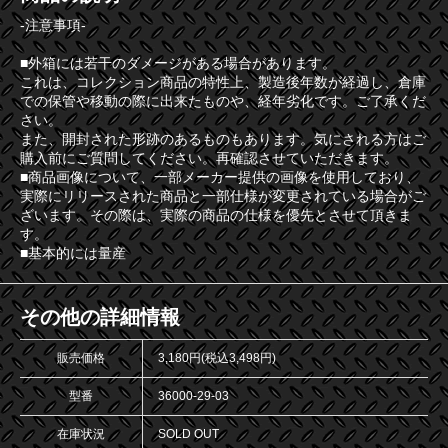
-注意事項-
■外箱には若干のダメージがある場合があります。
これは、コレクション商品の特性上、製造後年数が経過し、倉庫
での保管や移動の際に出来たものや、経年劣化です。ご了承くだ
さい。
また、開封された形跡のあるものもあります。気にされる方はご
購入前にご質問してください。再確認させていただきます。
■商品画像について、一部メーカー提供の画像を使用しており、
実際にリリースされた商品と一部仕様が変更されている場合がご
ざいます。その際は、実際の商品の仕様を優先とさせて頂きま
す。
■基本的には量産
その他の詳細情報
販売価格
3,180円(税込3,498円)
型番
36000-29-03
在庫状況
SOLD OUT