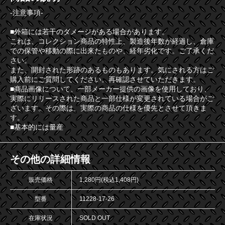
-注意事項-
■外箱には若干のダメージがある場合があります。
これは、コレクション商品の特性上、製造後年数が経過し、倉庫
での保管や移動の際に出来たものや、経年劣化です。ご了承くだ
さい。
また、開封された形跡のあるものもあります。気にされる方はご
購入前にご質問してください。再確認させていただきます。
■商品画像について、一部メーカー提供の画像を使用しており、
実際にリリースされた商品と一部仕様が変更されている場合がご
ざいます。その際は、実際の商品の仕様を優先とさせて頂きま
す。
■基本的には量産
その他の詳細情報
販売価格
1,280円(税込1,408円)
型番
11228-17-26
在庫状況
SOLD OUT