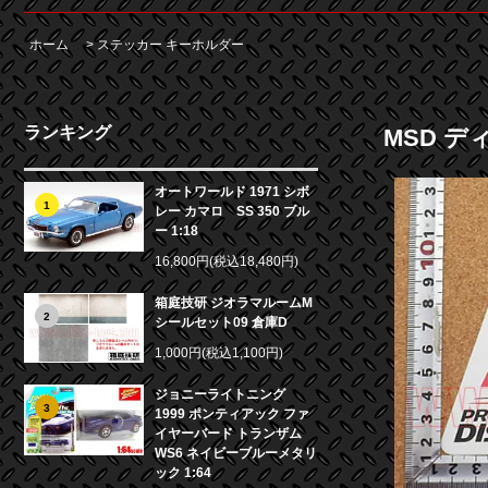
ホーム
>
ステッカー キーホルダー
ランキング
MSD デ
オートワールド 1971 シボ
1
レー カマロ SS 350 ブル
ー 1:18
16,800円(税込18,480円)
箱庭技研 ジオラマルームM
2
シールセット09 倉庫D
1,000円(税込1,100円)
ジョニーライトニング
3
1999 ポンティアック ファ
イヤーバード トランザム
WS6 ネイビーブルーメタリ
ック 1:64