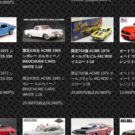
4,080円)
限定438台 ACME 1965
971 シ
限定702個 ACME 1970
オートワー
シボレー エルカミーノ
S 350
オールズモビル 442 W30
ォード マ
BROCHURE CARS
イエロー 1:18
レンジ 1:
WHITE 1:18
971 シ
限定702個 ACME 1970 オ
オートワー
限定438台 ACME 1965 シ
S 350
ールズモビル 442 W30 イ
ォード マ
ボレー エルカミーノ
エロー 1:18
レンジ 1:
BROCHURE CARS
8,480円)
26,800円(税込29,480円)
13,800
WHITE 1:18
25,800円(税込28,380円)