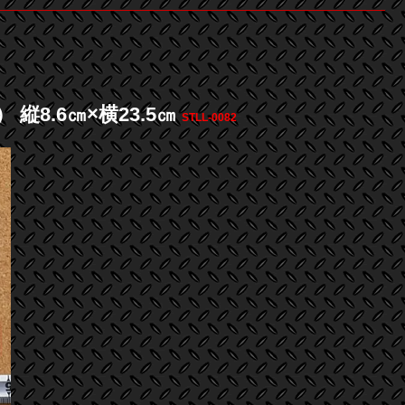
縦8.6㎝×横23.5㎝
STLL-0082