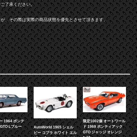
でご了承ください。
すが、その際は実際の商品状態を優先とさせて頂きます。
 1964 ポンテ
限定1002個 オートワール
GTO Lブルー
ド 1969 ポンティアック
AutoWorld 1965 シェル
GTO ジャッジ オレンジ
ビー コブラ ホワイト エル