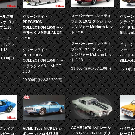
スーパーカーコレクティ
 オールズモ
グリーンライト
グリーンラ
ブルズ 1971 ダッジ チャ
0 レッド/ブ
PRECISION
ンティア
レンジャー Mr.Norm レッ
1:18
COLLECTION 1959 キャ
バード T/A
ド 1:18
デラック AMBULANCE
BILL:vol
1:18
 オールズモビ
スーパーカーコレクティ
 レッド/ブラ
グリーンラ
ブルズ 1971 ダッジ チャ
:18
グリーンライト
ンティア
レンジャー Mr.Norm レッ
PRECISION
バード T/A
8,380円)
ド 1:18
COLLECTION 1959 キャ
BILL:vol.
デラック AMBULANCE
33,800円(税込37,180円)
3,200円
1:18
29,800円(税込32,780円)
ACME 1970 シボレー シ
クティブ
ACME 1967 NICKEY シ
ハイウェイ
ェベル SS 396 LTD グリ
ェルビー コ
ボレー カマロ 427 SS
レー C10 