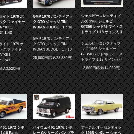
シェルビーコレクティブ
イト 1979 ポ
GMP 1970 ポンティアッ
ルズ 1966 シェルビー
ック ファイヤー
ク GTO ジャッジ TIN
GT350 レッド/ホワイトス
 "KILL
INDIAN JUDGE 1：18
トライプ 1:18 サイン入り
.2" 1:43
GMP 1970 ポンティアッ
シェルビーコレクティブ
イト 1979 ポ
ク GTO ジャッジ TIN
ルズ 1966 シェルビー
ック ファイヤー
INDIAN JUDGE 1：18
GT350 レッド/ホワイトス
 "KILL
25,800円(税込28,380円)
トライプ 1:18 サイン入り
2" 1:43
12,800円(税込14,080円)
(税込3,520円)
61 1972 シボ
ハイウェイ61 1976 シボ
アーテル オーセンティッ
1:18 Eagle
レー Gシリーズ バン ブラ
ク 1965 シボレー シェベ