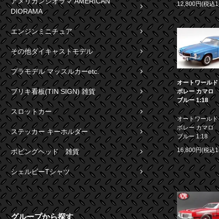
アメリカンジオラマ AMERICAN
12,800円(税込1
DIORAMA
エンジンミニチュア
その他ダイキャストモデル
プラモデル マッスルカーetc.
オートワールド 1
ブリキ看板(TIN SIGN) 雑貨
ボレー カマロ S
ブルー 1:18
スロットカー
オートワールド 1
ボレー カマロ S
ステッカー キーホルダー
ブルー 1:18
16,800円(税込1
ボビングヘッド 雑貨
シェルビーTシャツ
グループから探す