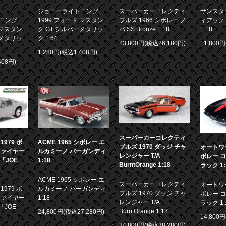
ジョニーライトニング
スーパーカーコレクティ
サンスター
ニング
1999 フォード マスタン
ブルズ 1966 シボレー ノ
ィアック 
 マスタン
グ GT シルバーメタリッ
バ SS Bronze 1:18
1:18
ーメタリッ
ク 1:64
23,800円(税込26,180円)
11,800
1,280円(税込1,408円)
408円)
スーパーカーコレクティ
979 ポ
ACME 1965 シボレー エ
ブルズ 1970 ダッジ チャ
オートワー
ファイヤー
ルカミーノ バーガンディ
レンジャー T/A
ボレー コ
画「JOE
1:18
BurntOrange 1:18
ラック 1:
ACME 1965 シボレー エ
スーパーカーコレクティ
オートワー
979 ポ
ルカミーノ バーガンディ
ブルズ 1970 ダッジ チャ
ボレー コ
ファイヤー
1:18
レンジャー T/A
ラック 1:
「JOE
BurntOrange 1:18
24,800円(税込27,280円)
14,800
34,800円(税込38,280円)