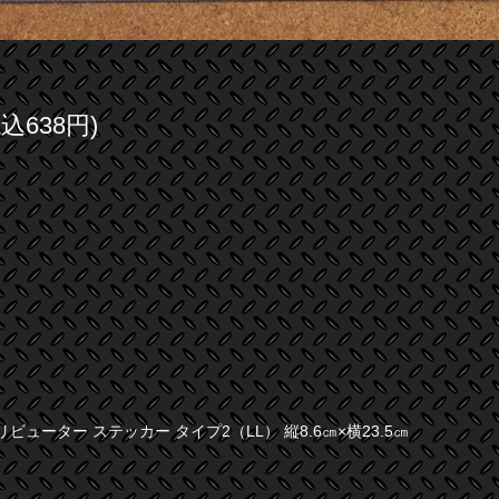
税込638円)
リビューター ステッカー タイプ2（LL） 縦8.6㎝×横23.5㎝