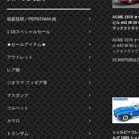
ACME 1970
箱庭技研／PEPATAMA 他
ビル 442 W-3
ラックストライプ 
1:18スペシャルセール
ACME 1970
★セールアイテム★
ル 442 W-30
ックストライプ 1
アウトレット
25,800円(税込2
レア物
ジオラマ フィギア等
マスタング
コルベット
カマロ
シェルビーコレ
トランザム
ルズ 1965 シ