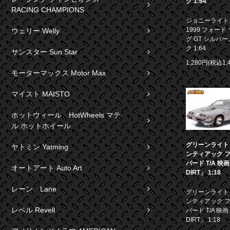
ク 1:64
RACING CHAMPIONS
ジョニーライト
1999 フォード
ウェリー Welly
グ GT シルバ
ク 1:64
サンスター Sun Star
1,280円(税込1,
モーターマックス Motor Max
マイスト MAISTO
ホットウィール HotWheels マテ
ル ホットホイール
グリーンライト 1
ヤトミン Yatming
ンティアック 
バード T/A 映
オートアート Auto Art
DIRT」 1:18
レーン Lane
グリーンライト 1
ンティアック 
レベル Revell
バード T/A 映画
DIRT」 1:18