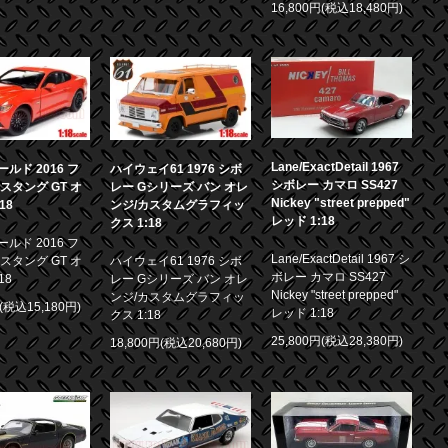
16,800円(税込18,480円)
Lane/ExactDetail 1967
ルド 2016 フ
ハイウェイ61 1976 シボ
シボレー カマロ SS427
スタング GT オ
レー Gシリーズ バン オレ
Nickey "street prepped"
18
ンジ/カスタムグラフィッ
レッド 1:18
クス 1:18
ルド 2016 フ
Lane/ExactDetail 1967 シ
スタング GT オ
ハイウェイ61 1976 シボ
ボレー カマロ SS427
18
レー Gシリーズ バン オレ
Nickey "street prepped"
ンジ/カスタムグラフィッ
円(税込15,180円)
レッド 1:18
クス 1:18
25,800円(税込28,380円)
18,800円(税込20,680円)