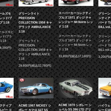
スーパーカーコレクティ
 オールズモ
グリーンライト
グリーンラ
ブルズ 1971 ダッジ チャ
0 レッド/ブ
PRECISION
ンティア
レンジャー Mr.Norm レッ
1:18
COLLECTION 1959 キャ
バード T/A
ド 1:18
デラック AMBULANCE
BILL:vol
1:18
 オールズモビ
スーパーカーコレクティ
 レッド/ブラ
グリーンラ
ブルズ 1971 ダッジ チャ
:18
グリーンライト
ンティア
レンジャー Mr.Norm レッ
PRECISION
バード T/A
8,380円)
ド 1:18
COLLECTION 1959 キャ
BILL:vol.
デラック AMBULANCE
33,800円(税込37,180円)
3,200円
1:18
29,800円(税込32,780円)
ACME 1970 シボレー シ
クティブ
ACME 1967 NICKEY シ
ハイウェイ
ェベル SS 396 LTD グリ
ェルビー コ
ボレー カマロ 427 SS
レー C10 