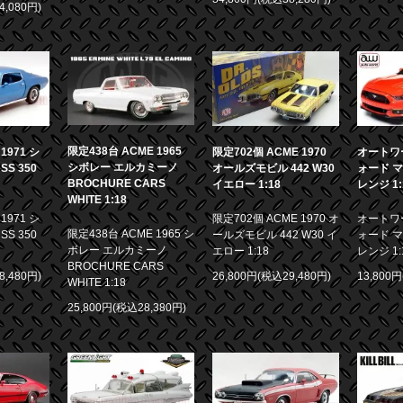
4,080円)
限定438台 ACME 1965
971 シ
限定702個 ACME 1970
オートワー
シボレー エルカミーノ
S 350
オールズモビル 442 W30
ォード マ
BROCHURE CARS
イエロー 1:18
レンジ 1:
WHITE 1:18
971 シ
限定702個 ACME 1970 オ
オートワー
限定438台 ACME 1965 シ
S 350
ールズモビル 442 W30 イ
ォード マ
ボレー エルカミーノ
エロー 1:18
レンジ 1:
BROCHURE CARS
8,480円)
26,800円(税込29,480円)
13,800
WHITE 1:18
25,800円(税込28,380円)