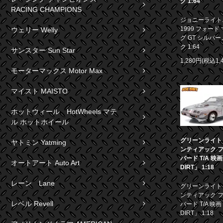
ク 1:64
RACING CHAMPIONS
ジョニーライト
1999 フォード
ウェリー Welly
グ GT シルバ
ク 1:64
サンスター Sun Star
1,280円(税込1,
モーターマックス Motor Max
マイスト MAISTO
ホットウィール HotWheels マテ
ル ホットホイール
グリーンライト 1
ヤトミン Yatming
ンティアック 
バード T/A 映
オートアート Auto Art
DIRT」 1:18
レーン Lane
グリーンライト 1
ンティアック 
レベル Revell
バード T/A 映画
DIRT」 1:18