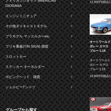
アメリカンジオラマ AMERICAN
12,800円(税込1
DIORAMA
エンジンミニチュア
その他ダイキャストモデル
プラモデル マッスルカーetc.
オートワールド 1
ブリキ看板(TIN SIGN) 雑貨
ボレー カマロ S
ブルー 1:18
スロットカー
オートワールド 1
ボレー カマロ S
ステッカー キーホルダー
ブルー 1:18
16,800円(税込1
ボビングヘッド 雑貨
シェルビーTシャツ
グループから探す