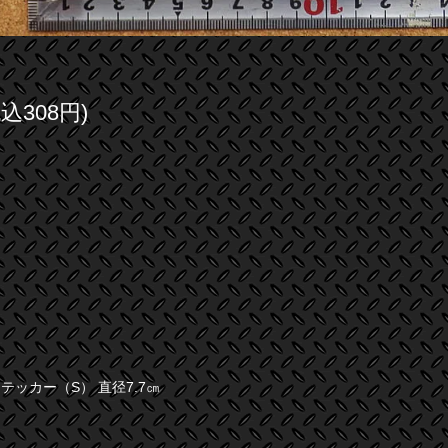
税込308円)
N ステッカー（S） 直径7.7㎝