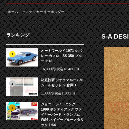
ホーム
>
ステッカー キーホルダー
ランキング
S-A DE
オートワールド 1971 シボ
1
レー カマロ SS 350 ブル
ー 1:18
16,800円(税込18,480円)
箱庭技研 ジオラマルームM
2
シールセット09 倉庫D
1,000円(税込1,100円)
ジョニーライトニング
3
1999 ポンティアック ファ
イヤーバード トランザム
WS6 ネイビーブルーメタリ
ック 1:64