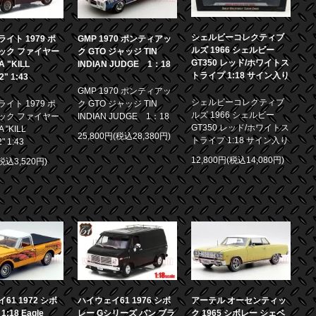
シェルビーコレクティブ
イト 1979 ポ
GMP 1970 ポンティアッ
ルズ 1966 シェルビー
ック ファイヤー
ク GTO ジャッジ TIN
GT350 レッド/ホワイトス
 "KILL
INDIAN JUDGE 1：18
トライプ 1:18 サイン入り
.2" 1:43
GMP 1970 ポンティアッ
シェルビーコレクティブ
イト 1979 ポ
ク GTO ジャッジ TIN
ルズ 1966 シェルビー
ック ファイヤー
INDIAN JUDGE 1：18
GT350 レッド/ホワイトス
 "KILL
25,800円(税込28,380円)
トライプ 1:18 サイン入り
2" 1:43
12,800円(税込14,080円)
(税込3,520円)
61 1972 シボ
ハイウェイ61 1976 シボ
アーテル オーセンティッ
1:18 Eagle
レー Gシリーズ バン ブラ
ク 1965 シボレー シェベ