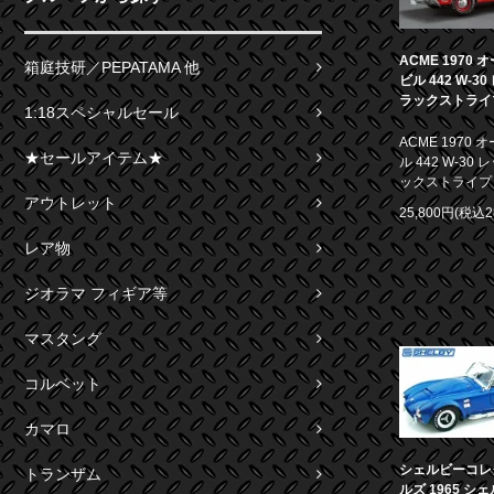
ACME 1970
箱庭技研／PEPATAMA 他
ビル 442 W-3
ラックストライプ 
1:18スペシャルセール
ACME 1970
★セールアイテム★
ル 442 W-30
ックストライプ 1
アウトレット
25,800円(税込2
レア物
ジオラマ フィギア等
マスタング
コルベット
カマロ
シェルビーコレ
トランザム
ルズ 1965 シ