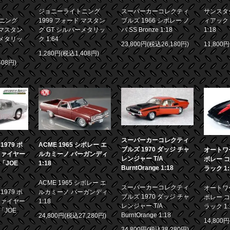
ジョニーライトニング
スーパーカーコレクティ
サンスター
ニング
1999 フォード マスタン
ブルズ 1966 シボレー ノ
ィアック 
 マスタン
グ GT シルバーメタリッ
バ SS Bronze 1:18
1:18
ーメタリッ
ク 1:64
23,800円(税込26,180円)
11,800
1,280円(税込1,408円)
408円)
スーパーカーコレクティ
979 ポ
ACME 1965 シボレー エ
ブルズ 1970 ダッジ チャ
オートワー
ファイヤー
ルカミーノ バーガンディ
レンジャー T/A
ボレー コ
画「JOE
1:18
BurntOrange 1:18
ラック 1:
ACME 1965 シボレー エ
スーパーカーコレクティ
オートワー
979 ポ
ルカミーノ バーガンディ
ブルズ 1970 ダッジ チャ
ボレー コ
ファイヤー
1:18
レンジャー T/A
ラック 1:
「JOE
BurntOrange 1:18
24,800円(税込27,280円)
14,800
34,800円(税込38,280円)