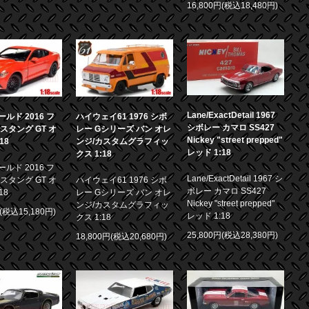
16,800円(税込18,480円)
Lane/ExactDetail 1967
ルド 2016 フ
ハイウェイ61 1976 シボ
シボレー カマロ SS427
スタング GT オ
レー Gシリーズ バン オレ
Nickey "street prepped"
18
ンジ/カスタムグラフィッ
レッド 1:18
クス 1:18
ルド 2016 フ
Lane/ExactDetail 1967 シ
スタング GT オ
ハイウェイ61 1976 シボ
ボレー カマロ SS427
18
レー Gシリーズ バン オレ
Nickey "street prepped"
ンジ/カスタムグラフィッ
円(税込15,180円)
レッド 1:18
クス 1:18
25,800円(税込28,380円)
18,800円(税込20,680円)