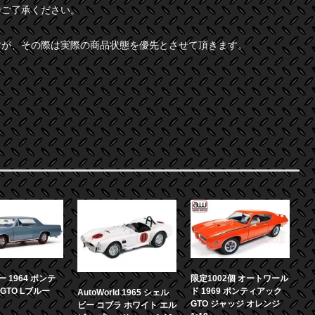
でご了承ください。
すが、その際は実際の商品状態を優先とさせて頂きます。
 1964 ポンテ
限定1002個 オートワール
GTO Lブルー
ド 1969 ポンティアック
AutoWorld 1965 シェル
GTO ジャッジ オレンジ
ビー コブラ ホワイト エル