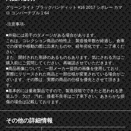
グリーンライト ブラックバンディット #16 2017 シボレー カマ
ロ コンバーチブル 1:64
-注意事項-
■外箱には若干のダメージがある場合があります。
これは、コレクション商品の特性上、製造後年数が経過し、倉庫
での保管や移動の際に出来たものや、経年劣化です。ご了承くだ
さい。
また、開封された形跡のあるものもあります。気にされる方はご
購入前にご質問してください。再確認させていただきます。
■商品画像について、一部メーカー提供の画像を使用しており、
実際にリリースされた商品と一部仕様が変更されている場合がご
ざいます。その際は、実際の商品の仕様を優先とさせて頂きま
す。
■基本的には量産製品ですので、製造段階でできたと思われる塗
装ムラ、欠け、汚れ、接着不良等はご了承下さい。あきらかな損
傷の場合は記載しております。
その他の詳細情報