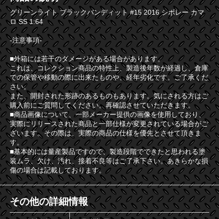
グリーンライト ブラックバンディット #15 2016 シボレー カマ
ロ SS 1:64
-注意事項-
■外箱には若干のダメージがある場合があります。
これは、コレクション商品の特性上、製造後年数が経過し、倉庫
での保管や移動の際に出来たものや、経年劣化です。ご了承くだ
さい。
また、開封された形跡のあるものもあります。気にされる方はご
購入前にご質問してください。再確認させていただきます。
■商品画像について、一部メーカー提供の画像を使用しており、
実際にリリースされた商品と一部仕様が変更されている場合がご
ざいます。その際は、実際の商品の仕様を優先とさせて頂きま
す。
■基本的には量産製品ですので、製造段階でできたと思われる塗
装ムラ、欠け、汚れ、接着不良等はご了承下さい。あきらかな損
傷の場合は記載しております。
その他の詳細情報