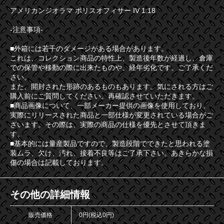
アメリカンジオラマ ポリスオフィサー IV 1:18
-注意事項-
■外箱には若干のダメージがある場合があります。
これは、コレクション商品の特性上、製造後年数が経過し、倉庫
での保管や移動の際に出来たものや、経年劣化です。ご了承くだ
さい。
また、開封された形跡のあるものもあります。気にされる方はご
購入前にご質問してください。再確認させていただきます。
■商品画像について、一部メーカー提供の画像を使用しており、
実際にリリースされた商品と一部仕様が変更されている場合がご
ざいます。その際は、実際の商品の仕様を優先とさせて頂きま
す。
■基本的には量産製品ですので、製造段階でできたと思われる塗
装ムラ、欠け、汚れ、接着不良等はご了承下さい。あきらかな損
傷の場合は記載しております。
その他の詳細情報
販売価格
0円(税込0円)