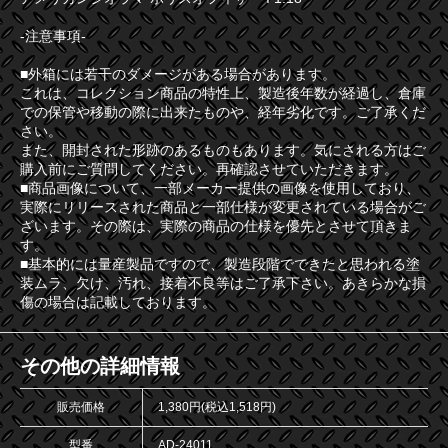
-注意事項-
■外箱には若干のダメージがある場合があります。
これは、コレクション商品の特性上、製造後年数が経過し、倉庫
での保管や移動の際に出来たものや、経年劣化です。ご了承くだ
さい。
また、開封された形跡のあるものもあります。気にされる方はご
購入前にご質問してください。再確認させていただきます。
■商品画像について、一部メーカー提供の画像を使用しており、
実際にリリースされた商品と一部仕様が変更されている場合がご
ざいます。その際は、実際の商品の仕様を優先とさせて頂きま
す。
■基本的には量産製品ですので、製造段階でできたと思われる塗
装ムラ、欠け、汚れ、接着不良等はご了承下さい。あきらかな損
傷の場合は記載しております。
その他の詳細情報
販売価格
1,380円(税込1,518円)
型番
AD-24011