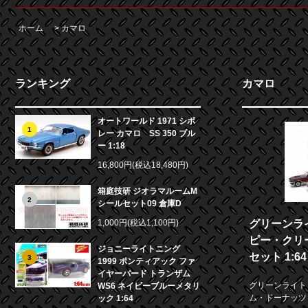
ホーム
>
カマロ
ランキング
カマロ
オートワールド 1971 シボ
1
レー カマロ SS 350 ブル
ー 1:18
16,800円(税込18,480円)
箱庭技研 ジオラマルームM
2
シールセット09 倉庫D
1,000円(税込1,100円)
グリーンライ
ピー・クリ
ジョニーライトニング
セット 1:64
3
1999 ポンティアック ファ
イヤーバード トランザム
グリーンライト 
WS6 ネイビーブルーメタリ
ム・ドーナッツ 
ック 1:64