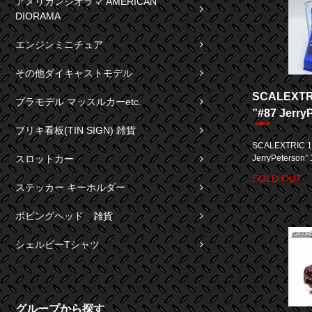
アメリカンジオラマ AMERICAN
DIORAMA
エンジンミニチュア
その他ダイキャストモデル
SCALEXT
プラモデル マッスルカーetc.
”#87 Jerr
ブリキ看板(TIN SIGN) 雑貨
SCALEXTRIC 
JerryPeterso
スロットカー
SOLD OUT
ステッカー キーホルダー
ボビングヘッド 雑貨
シェルビーTシャツ
グループから探す