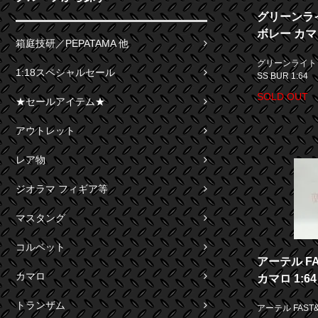
グリーンライト 
ボレー カマロ 
箱庭技研／PEPATAMA 他
グリーンライト GL
1:18スペシャルセール
SS BUR 1:64
SOLD OUT
★セールアイテム★
アウトレット
レア物
ジオラマ フィギア等
マスタング
コルベット
アーテル FAS
カマロ
カマロ 1:64
トランザム
アーテル FAST&F