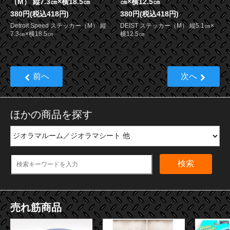
（M） 縦7.3㎝×横18.5㎝
㎝×横12.5㎝
380円(税込418円)
380円(税込418円)
Detroit Speed ステッカー（M） 縦
DEIST ステッカー（M） 縦5.1㎝×
7.3㎝×横18.5㎝
横12.5㎝
85
13
24
商品中
-
商品
前へ
次へ
ほかの商品を探す
検索
売れ筋商品